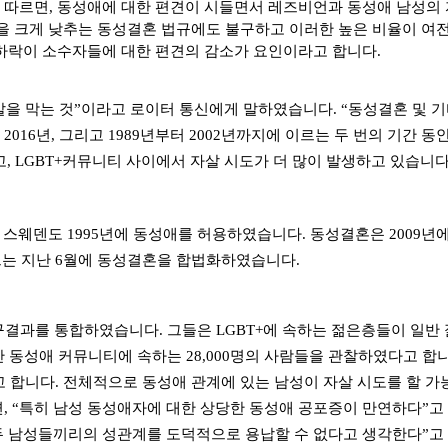
따르면, 동성애에 대한 편견이 시들면서 레즈비언과 동성애 남성의
을 크게 낮추는 동성결혼 법규에도 불구하고 이러한 높은 비율이 여
하락이 소수자들에 대한 편견의 감소가 요인이라고 합니다
.
혼은 자살을 막는 것”이라고 로이터 통신에게 말하였습니다.
“
동성결혼 및 
 2016년, 그리고 1989년부터 2002년까지에 이르는 두 번의 기간
, LGBT+커뮤니티 사이에서 자살 시도가 더 많이 발생하고 있습니
어 스웨덴도 1995년에 동성애를 허용하였습니다.
동성결혼은
2009
년에
는 지난
6
월에 동성결혼을 합법화하였습니다
.
구결과를 통합하였습니다. 그들은 LGBT+에 속하는 젊은층들이 일반
 동성애 커뮤니티에 속하는
28,000
명의 사람들을 관찰하였다고 합
고 합니다
.
전체적으로 동성애 관계에 있는 남성이 자살 시도를 할 가
isch에 의하면, “특히 남성 동성애자에 대한 상당한 동성애 공포증이 만연하다”
 두 남성들끼리의 성관계를 도덕적으로 용납할 수 없다고 생각한다
”
고