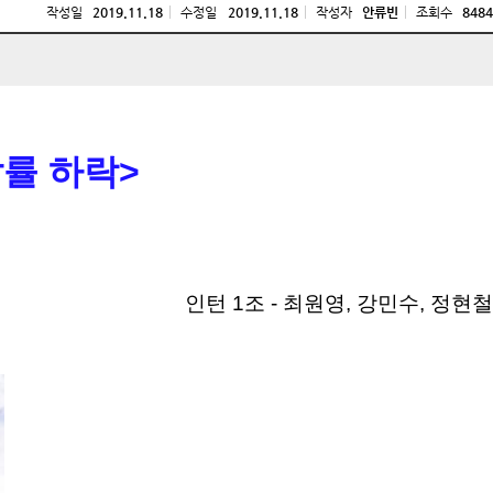
작성일
2019.11.18
수정일
2019.11.18
작성자
안류빈
조회수
8484
살률 하락>
인턴 1조 - 최원영, 강민수, 정현철