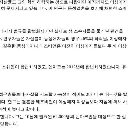
 자살률도 그와 함께 하락하는 것으로 나왔지만 아직까지도 이성애자
전히 문제시되고 있습니다.
이 연구는 동성결혼을 초기에 채택한 스웨
기타지지 법규를 합법화시키면 실제로 성 소수자들을 둘러싼 편견을
 동안, 연구자들은 자살률이 동성애자들의 경우 46%의 하락을, 이성애자
다. 결혼한 동성애자나 레즈비언은 여전히 이성애자들보다 두 배 이상
 스웨덴이 합법화하였고
,
덴마크는
2012
년에 합법화하였습니다
.
유
 젊은층들보다 자살을 시도할 가능성이 적어도 3배 더 높다는 것을 발
니다
.
연구는 결혼한 레즈비언이 이성애자 여성들보다 자살에 의해 사
능성이 높다고 합니다.
고 합니다.
그는
10
월에 발표된
62,000
명의 덴마크인을 대상으로 한 설
 말합니다
.