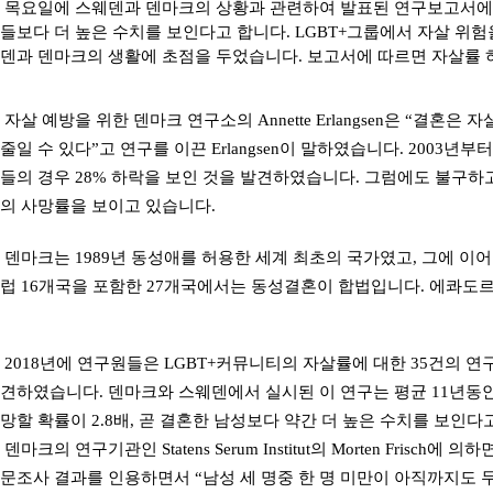
목요일에 스웨덴과 덴마크의 상황과 관련하여 발표된 연구보고서에 
들보다 더 높은 수치를 보인다고 합니다.
LGBT+
그룹에서 자살 위험
덴과 덴마크의 생활에 초점을 두었습니다
.
보고서에 따르면 자살률 
자살 예방을 위한 덴마크 연구소의 Annette Erlangsen은 “결
줄일 수 있다”고 연구를 이끈 Erlangsen이 말하였습니다.
2003
년부터
들의 경우 28% 하락을 보인 것을 발견하였습니다.
그럼에도 불구하고
의 사망률을 보이고 있습니다.
덴마크는 1989년 동성애를 허용한 세계 최초의 국가였고, 그에 이
럽
16
개국을 포함한
27
개국에서는 동성결혼이 합법입니다
.
에콰도르
2018
년에 연구원들은 LGBT+커뮤니티의 자살률에 대한 35건의 연
견하였습니다.
덴마크와 스웨덴에서 실시된 이 연구는 평균
11
년동안
망할 확률이
2.8
배
,
곧 결혼한 남성보다 약간 더 높은 수치를 보인다
덴마크의 연구기관인 Statens Serum Institut의 Morten Fr
문조사 결과를 인용하면서
“
남성 세 명중 한 명 미만이 아직까지도